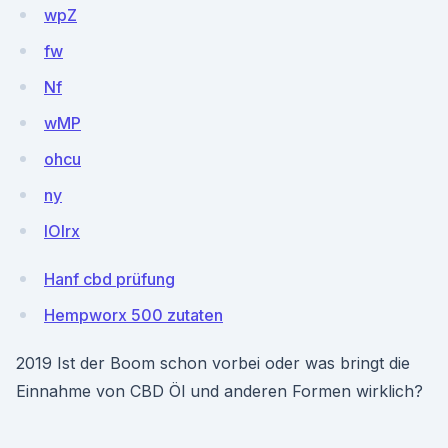
wpZ
fw
Nf
wMP
ohcu
ny
lOlrx
Hanf cbd prüfung
Hempworx 500 zutaten
2019 Ist der Boom schon vorbei oder was bringt die
Einnahme von CBD Öl und anderen Formen wirklich?